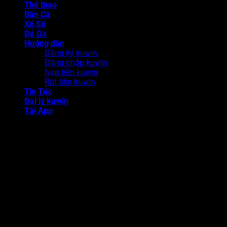
Thể thao
Bắn Cá
Xổ Số
Đá Gà
Hướng dẫn
Đăng ký kuwin
Đăng nhập kuwin
Nạp tiền kuwin
Rút tiền kuwin
Tin Tức
Đại lý kuwin
Tải App