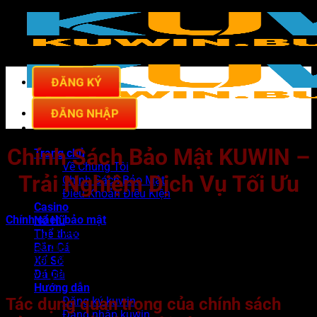
ĐĂNG KÝ
ĐĂNG NHẬP
Chính Sách Bảo Mật KUWIN –
Trang chủ
Về Chúng Tôi
Trải Nghiệm Dịch Vụ Tối Ưu
Chính Sách Bảo Mật
Điều Khoản Điều Kiện
Casino
Chính sách bảo mật
tại
KUWIN
không chỉ thể hiện nỗ lực của
Nổ Hũ
nền tảng ở việc giữ gìn quyền lợi người chơi, mà còn là nền
Thể thao
tảng tạo dựng niềm tin với khách hàng. Thông qua các công
Bắn Cá
nghệ tiên tiến và quy trình minh bạch, giữ cho thông tin cá
Xổ Số
nhân và giao dịch được an toàn tuyệt đối.
Đá Gà
Hướng dẫn
Tác dụng quan trọng của chính sách
Đăng ký kuwin
Đăng nhập kuwin