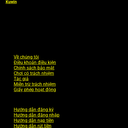
Kuwin
Sân chơi cá cược trực tuyến với ưu điểm vượt trội và kho trò
chơi đa dạng cùng những phần thưởng hấp dẫn, chắc chắn mang lại
những giờ phút giải trí sôi động. Đến với kuwin ngay để nhận những
phần thưởng có hấp dẫn có giá trị cao.
#kuwin #nhacaikuwin #trangchukuwin #kuwinbusiness
LIÊN KẾT NHANH
Về chúng tôi
Điều khoản điều kiện
Chính sách bảo mật
Chơi có trách nhiệm
Tác giả
Miễn trừ trách nhiệm
Giấy phép hoạt động
HƯỚNG DẪN
Hướng dẫn đăng ký
Hướng dẫn đăng nhập
Hướng dẫn nạp tiền
Hướng dẫn rút tiền