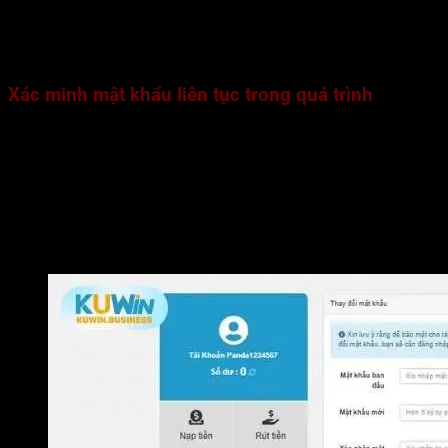
tài khoản nạp hay rút tiền của người chơi luôn diễn ra tại môi
trường an toàn. Nhờ đó, hội viên có thể yên tâm tận hưởng
trải nghiệm mà không phải lo lắng về rủi ro mất mát tài sản.
Xác minh mật khẩu liên tục trong quá trình
Để ngăn chặn tối đa hành vi truy cập trái phép, hệ thống triển
khai cơ chế xác minh mật khẩu liên tục. Từ lúc đăng nhập
cho đến khi tiến hành bất kỳ giao dịch tài chính nào, nơi đây
sẽ yêu cầu người dùng nhập lại mật khẩu hoặc cung cấp mã
OTP bí mật. Trong một số trường hợp, việc xác minh bằng
giấy tờ tùy thân có thể được yêu cầu nhằm đảm bảo người
thực hiện giao dịch là chủ tài khoản.