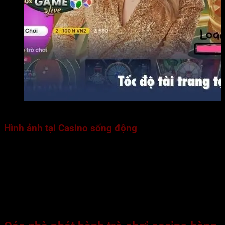
Tốc độ tải trang tại hệ thống Casino
Hình ảnh tại Casino sống động
Từng chi tiết đồ họa được chăm chút tỉ mỉ, từng chuyển
động đều mượt mà và chân thực đến ngỡ ngàng. Âm thanh
sống động, hiệu ứng chân thật như đưa thành viên đắm
chìm trong không gian của những sòng chơi ngoài đời thực.
Chính sự đầu tư bài bản này về hình ảnh và âm thanh đã
nâng tầm trải nghiệm, biến từng khoảnh khắc giải trí thành
một hành trình đáng nhớ.