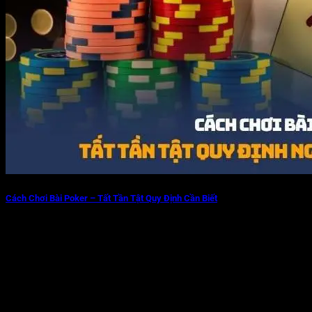
Cách Chơi Bài Poker – Tất Tần Tật Quy Định Cần Biết
Tháng 2 11, 2025
Cách chơi bài poker tương đối đơn giản bởi đã được định
sẵn quy tắc [...]