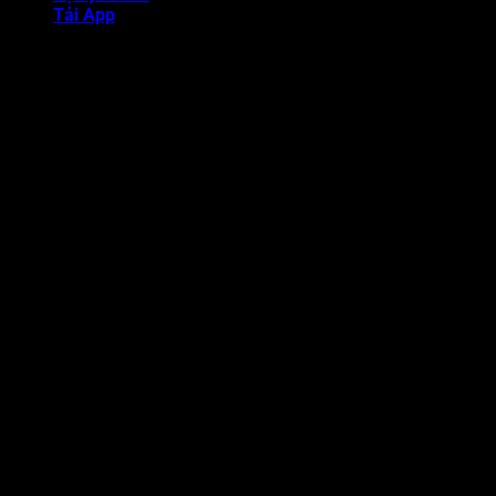
Tải App