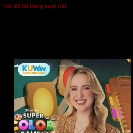
Tốc độ tải trang vượt trội
Một trải nghiệm tốt không thể thiếu tốc độ và nơi đây hiểu rõ
điều này hơn ai hết. Hệ thống được tối ưu toàn diện để đảm
bảo mọi thao tác đều diễn ra nhanh chóng, mượt mà. Việc
rút ngắn thời gian tải trang không chỉ giúp bạn vào game
ngay lập tức mà còn duy trì nhịp độ hưng phấn xuyên suốt
quá trình dự đoán. Không còn những giây phút khó chịu chờ
đợi khó chịu, chỉ còn lại sự cuốn hút.