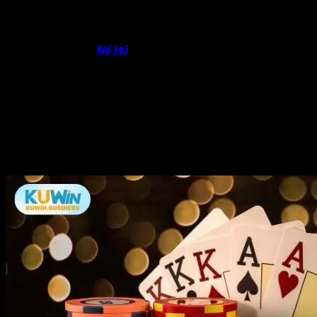
điểm đến lý tưởng. Đừng bỏ lỡ cơ hội khám phá và tận
hưởng không gian đỉnh cao này ngay hôm nay.
Xem Thêm:
Nổ Hũ
KUWIN- Cơ Hội Được Trúng
Các Giải JACKPOT Khủng