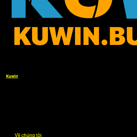
Kuwin
Sân chơi cá cược trực tuyến với ưu điểm vượt trội và kho trò
chơi đa dạng cùng những phần thưởng hấp dẫn, chắc chắn mang lại
những giờ phút giải trí sôi động. Đến với kuwin ngay để nhận những
phần thưởng có hấp dẫn có giá trị cao.
#kuwin #nhacaikuwin #trangchukuwin #kuwinbusiness
LIÊN KẾT NHANH
Về chúng tôi