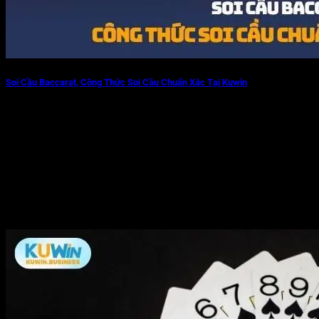
Soi Cầu Baccarat, Công Thức Soi Cầu Chuẩn Xác Tại Kuwin
Tháng 8 22, 2024
Soi cầu baccarat là quá trình quan sát và ghi chép kết quả
của những [...]