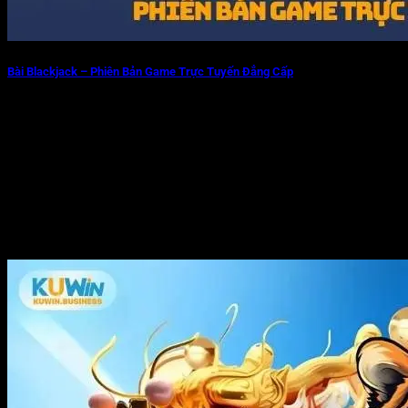
Bài Blackjack – Phiên Bản Game Trực Tuyến Đẳng Cấp
Tháng 8 22, 2024
Bài Blackjack vẫn luôn là lựa chọn quốc dân thịnh hành
được nhiều người yêu [...]