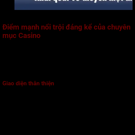
Khái quát về chuyên mục chinh phục game bài trực tuyế
Điểm mạnh nổi trội đáng kể của chuyên
mục Casino
Cánh cổng dẫn bạn bước vào một thế giới giải trí đầy màu
sắc và cảm xúc. Từ những trò chơi dân gian quen thuộc cho
đến những game công nghệ cao cấp, mọi trải nghiệm tại đây
đều được đầu tư kỹ lưỡng nhằm mang lại sự hài lòng tuyệt
đối cho bạn.
Giao diện thân thiện
Ngay từ những khoảnh khắc đầu tiên truy cập, người dùng sẽ
cảm nhận được sự tinh tế trong cách thiết kế giao diện
Casino
. Mọi yếu tố từ bố cục, màu sắc đến các biểu tượng
chức năng đều được sắp xếp logic và dễ hiểu, mang đến
cảm giác thân thiện, dễ thao tác ngay cả với những người lần
đầu tiếp cận. Đây là điểm mạnh nổi bật giúp nơi đây giữ
chân người dùng, khi sự thuận tiện trở thành trải nghiệm.