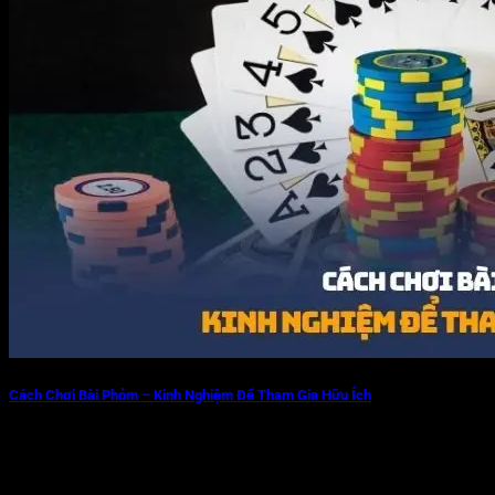
Cách Chơi Bài Phỏm – Kinh Nghiệm Để Tham Gia Hữu Ích
Tháng 8 22, 2024
Cách chơi bài Phỏm tại KUWIN luôn là một chủ đề nhận