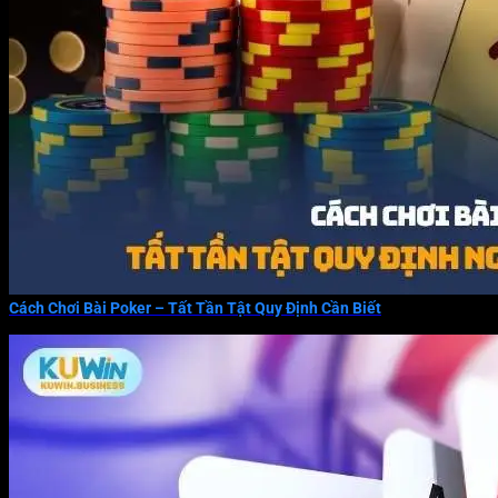
Cách Chơi Bài Poker – Tất Tần Tật Quy Định Cần Biết