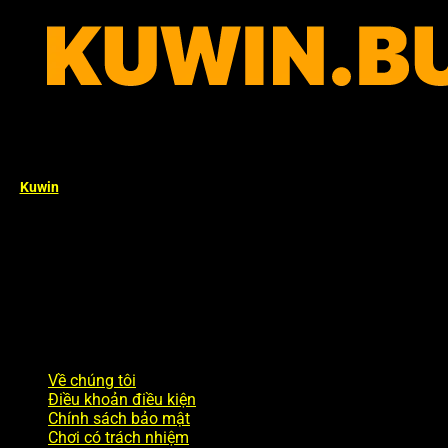
Kuwin
Sân chơi cá cược trực tuyến với ưu điểm vượt trội và kho trò
chơi đa dạng cùng những phần thưởng hấp dẫn, chắc chắn mang lại
những giờ phút giải trí sôi động. Đến với kuwin ngay để nhận những
phần thưởng có hấp dẫn có giá trị cao.
#kuwin #nhacaikuwin #trangchukuwin #kuwinbusiness
LIÊN KẾT NHANH
Về chúng tôi
Điều khoản điều kiện
Chính sách bảo mật
Chơi có trách nhiệm