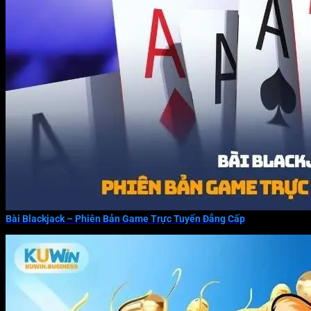
Bài Blackjack – Phiên Bản Game Trực Tuyến Đẳng Cấp