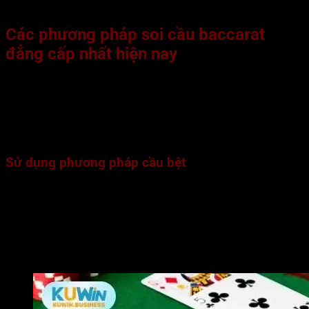
Kinh Nghiệm Để Tham Gia Hữu Ích
Các phương pháp soi cầu baccarat
đẳng cấp nhất hiện nay
Đây không chỉ đơn thuần là một trò chơi dựa vào yếu tố may
mắn mà cần phải biết cách phối hợp khả năng quan sát với
các phương pháp hữu ích. Sau đây chúng tôi đã tổng hợp lại
tất tần tật các mẹo chơi hữu ích nhất giúp bạn tăng khả năng
chiến thắng.
Sử dụng phương pháp cầu bệt
Đây là phương pháp đòi hỏi tính kiên nhẫn vì phải quan sát
liên tục kết quả các trận đấu, thường thì cầu bệt sẽ về từ
tháng 4 hoặc 5 và có thể kéo dài đến tận 20 ván liên tiếp
nhau. Đây là cách soi khá đơn giản dễ dàng áp dụng, tuy
nhiên nhược điểm là cầu bệt phải lúc nào cũng xuất hiện và
không chính xác 100%.