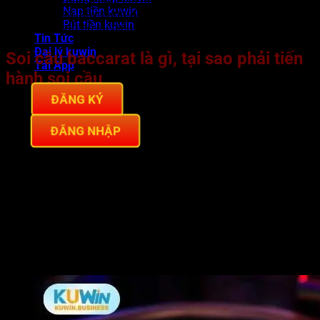
được nhiều người chơi lâu năm áp dụng tăng khả năng chiến
Nạp tiền kuwin
thắng rất cao, hãy cùng
Kuwin
tìm hiểu về phương pháp này
Rút tiền kuwin
và lý do vì sao nó lại hiệu quả đến như vậy.
Tin Tức
Đại lý kuwin
Soi cầu baccarat là gì, tại sao phải tiến
Tải App
hành soi cầu
ĐĂNG KÝ
Soi cầu baccarat
là khái niệm đã không còn xa lạ với những
anh em yêu thích bộ môn này, là phương pháp được rất
ĐĂNG NHẬP
nhiều cao thủ lựa chọn. Hiểu đơn giản là bạn sẽ căn cứ vào
kết quả những ván chơi baccarat trước đó để tìm ra quy luật
đang diễn ra, giúp nhanh chóng nắm bắt được tình hình và
dự đoán kết quả cho những ván tiếp theo.
Một vài chiến lược phổ biến hiện nay như áp dụng chuỗi
thắng thua, cầu bệt hoặc chéo, từ đó đưa ra quyết định chính
xác. Ngoài ra còn tích hợp với việc phân tích dữ liệu thực tế
và quan sát cũng tạo nên ưu thế trong việc dự đoán, giúp
tăng thêm tự tin cho bạn khi tham gia bất kỳ ván đấu nào.