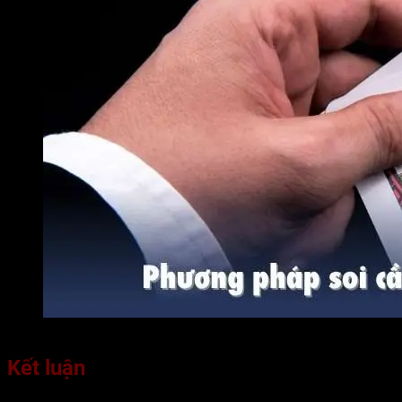
Những lưu ý cần quan tâm khi soi cầu baccarat
Kết luận