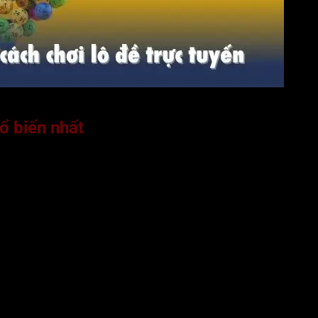
ổ biến nhất
ẻ những bí quyết soi cầu. Giúp cho bạn tối ưu hóa khả năng chi
thủ áp dụng
cách chơi lô đề
.
. Đặc biệt đối với xổ số miền Bắc việc kết hợp số đầu của giải đ
0, 44, 353, 262. Kết quả ngày 14/12 đã về con 53, minh chứng 