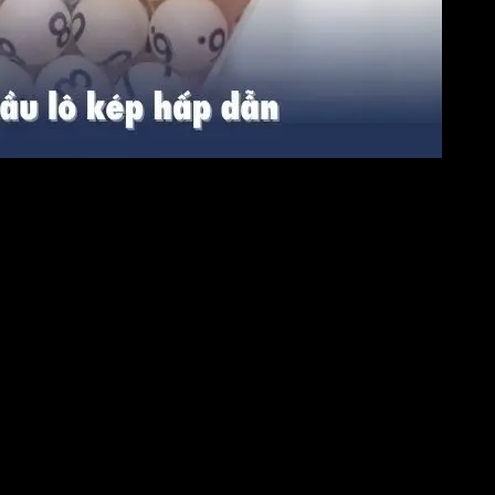
 – Hấp Dẫn Tại Nhà Cái
u cược trong
cách chơi lô đề
. Để giành chiến thắng tất cả các c
i phần thưởng vô cùng hấp dẫn.
 số vào ngày thứ Hai và thứ Bảy. Ví dụ, vào thứ Hai các số có 
a dãy số tiềm năng.
 hình thức xổ số trở lên. Nhiều người chơi thường soi cầu theo
 để ra được kết quả.
Ví dụ: Nếu giải ba 265531, bạn sẽ thực hiện