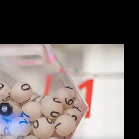
họn yêu thích của nhiều hội viên. Các cặp số này thường được 
 thành viên có thể lấy số đầu hoặc số đuôi từ các giải xổ số. V