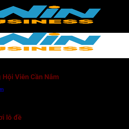
 Viên Cần Nắm
g Hội Viên Cần Nắm
âm
 đang được nhiều hội viên quan tâm hiện nay. Khi thực hiện trả
ham khảo nhanh về hình thức này có những thông tin quan trọ
ơi lô đề